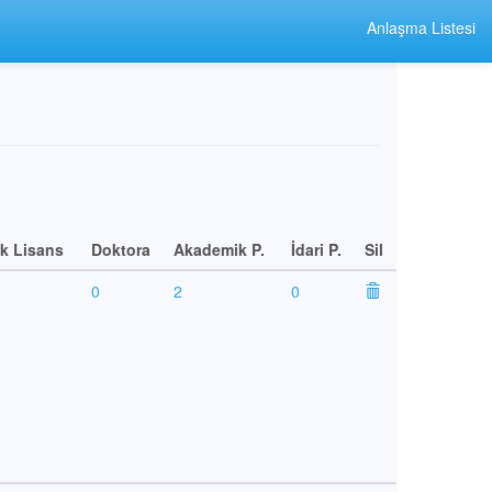
Anlaşma Listesi
k Lisans
Doktora
Akademik P.
İdari P.
Sil
0
2
0