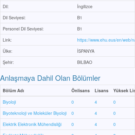
Dil:
İngilizce
Dil Seviyesi:
B1
Personel Dil Seviyesi:
B1
Link:
https://www.ehu.eus/en/web/n
Ülke:
İSPANYA
Şehir:
BILBAO
Anlaşmaya Dahil Olan Bölümler
Bölüm Adı
Önlisans
Lisans
Yüksek Li
Biyoloji
0
4
0
Biyoteknoloji ve Moleküler Biyoloji
0
4
0
Elektrik Elektronik Mühendisliği
0
4
0